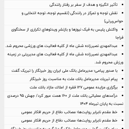
تأثیر انگیزه و هدف از سفر بر رفتار رانندگی
نقش توجه و تمرکز در رانندگی (تقسیم توجه، توجه انتخابی و
حواس‌پرتی)
واکنش پلیس به فیک نیوزها و بازنشرِ ویدئوهایِ تکراری از سخنگوی
فراجا
عبدالمهدی نصیرزاده شش ماه از کلیه فعالیت های ورزشی محروم شد.
عبدالمهدی نصیرزاده شش ماه از کلیه فعالیت های مدیریتی در زمینه
ورزش محروم شد.
با صدور پیامی؛ مدیرعامل بانک ملی ایران روز خبرنگار را تبریک گفت
پیام تبریك مدیرعامل بانك ملت به مناسبت روز خبرنگار
برگزاری مزایده عمومی 127 فقره از املاك مازاد بانك ملت
درآمدهای عملیاتی بانك ملت از 160 همت عبور كرد/ جهش 95 درصدی
نسبت به پایان تیرماه 1404
خط مقدم نابرابر روایت‌ها؛ مصائب دفاع از حریم افکار عمومی
خط مقدم نابرابر روایت‌ها؛ مصائب دفاع از حریم افکار عمومی
پیام دکتر بیگدلی، مدیرعامل بانک گردشگری به مناسبت روز خبرنگار