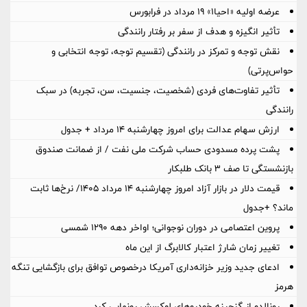
عرضه اولیه «احیا۱» ۱۹ مرداد در فرابورس
تأثیر انگیزه و هدف از سفر بر رفتار رانندگی
نقش توجه و تمرکز در رانندگی (تقسیم توجه، توجه انتخابی و
حواس‌پرتی)
تأثیر تفاوت‌های فردی (شخصیت، جنسیت، سن، تجربه) در سبک
رانندگی
ارزش سهام عدالت برای امروز چهارشنبه ۱۴ مرداد + جدول
پشت پرده‌ مسدودی حساب شرکت ملی نفت / از ضمانت صندوق
بازنشستگی تا صف ۳ بانک طلبکار
قیمت دلار در بازار آزاد امروز چهارشنبه ۱۴ مرداد ۱۴۰۵/ نرخ‌ها ثابت
ماند؟ +جدول
پروین اعتصامی در دوران نوجوانی؛ اواخر دهه ۱۲۹۰ شمسی
تغییر زمان شارژ اعتبار کالابرگ از این ماه
ادعای جدید وزیر خزانه‌داری آمریکا درخصوص توافق برای بازگشایی تنگه
هرمز
رونالدو از گنجینه خودروهای لوکسش رونمایی کرد