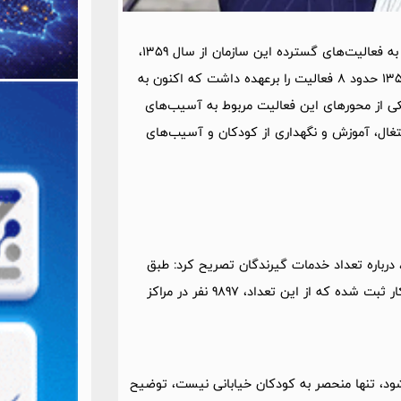
به گزارش پارسینه سید جواد حسینی در گفت‌وگو با ایسنا، با اشاره به فعالیت‌های گسترده این سازمان از سال 1359،
اظهار کرد: سازمان بهزیستی در ابتدای شروع فعالیت خود در سال 1359 حدود 8 فعالیت را برعهده داشت که اکنون به
کی از محورهای این فعالیت مربوط به آسیب‌های
غال، آموزش و نگهداری از کودکان و آسیب‌های
 کار ایرانی هستند، درباره تعداد خدمات گیرندگان تصریح کرد: طبق
آمار سال 1403، حدود 12 هزار و 663 پرونده فعال در حوزه کودکان کار ثبت شده که از این تعداد، 9897 نفر در مراکز
ود، تنها منحصر به کودکان خیابانی نیست، توضیح