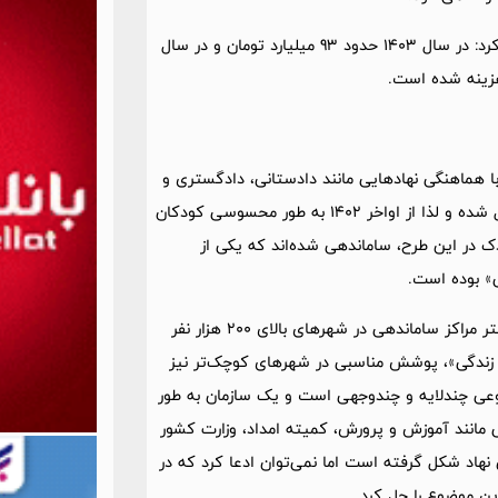
رئیس سازمان بهزیستی با اشاره به اعتبارات اختصاص‌یافته، اظهار کرد: در سال 1403 حدود 93 میلیارد تومان و در سال
ز اواخر سال 1402 و اوایل سال 1403 در تهران با هماهنگی نهادهایی مانند دادستانی، دادگستری و
شهرداری، فرایند ساماندهی کودکان خیابانی با سرعت بیشتری دنبال شده و لذا از اواخر 1402 به طور محسوسی کودکان
ر تهران کاهش یافته است. به طوریکه در تهران 4000 کودک در این طرح، ساماندهی شده‌اند که یکی از
ی» بوده است.
البته در این زمینه از وجود چند چالش سخن گفت و ادامه داد: بیشتر مراکز ساماندهی در شهرهای بالای 200 هزار نفر
بت زندگی»، پوشش مناسبی در شهرهای کوچک‌تر نیز
ضوعی چندلایه و چندوجهی است و یک سازمان به طور
مانند آموزش و پرورش، کمیته امداد، وزارت کشور
هاد شکل گرفته است اما نمی‌توان ادعا کرد که در
این موضوع را حل کرد.