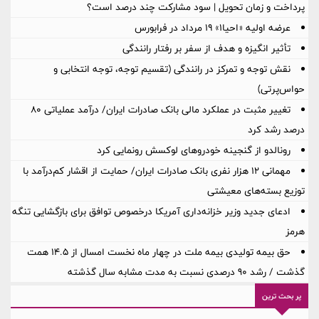
پرداخت و زمان تحویل | سود مشارکت چند درصد است؟
عرضه اولیه «احیا۱» ۱۹ مرداد در فرابورس
تأثیر انگیزه و هدف از سفر بر رفتار رانندگی
نقش توجه و تمرکز در رانندگی (تقسیم توجه، توجه انتخابی و
حواس‌پرتی)
تغییر مثبت در عملکرد مالی بانک صادرات ایران/ درآمد عملیاتی 80
درصد رشد کرد
رونالدو از گنجینه خودروهای لوکسش رونمایی کرد
مهمانی ۱۲ هزار نفری بانک صادرات ایران/ حمایت از اقشار کم‌درآمد با
توزیع بسته‌های معیشتی
ادعای جدید وزیر خزانه‌داری آمریکا درخصوص توافق برای بازگشایی تنگه
هرمز
حق بیمه تولیدی بیمه ملت در چهار ماه نخست امسال از 14.5 همت
گذشت / رشد 90 درصدی نسبت به مدت مشابه سال گذشته
پر بحث ترین