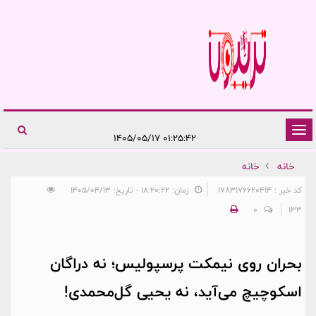
تغییر
۰۱:۲۵:۴۲ ۱۴۰۵/۰۵/۱۷
وضعیت
خانه
خانه
ناوبری
کد خبر : 1783176620414
زمان: ۱۸:۲۰:۲۲ - تاریخ: ۱۴۰۵/۰۴/۱۳
0
133
بحران روی نیمکت پرسپولیس؛ نه دراگان
اسکوچیچ می‌آید، نه یحیی گل‌محمدی!