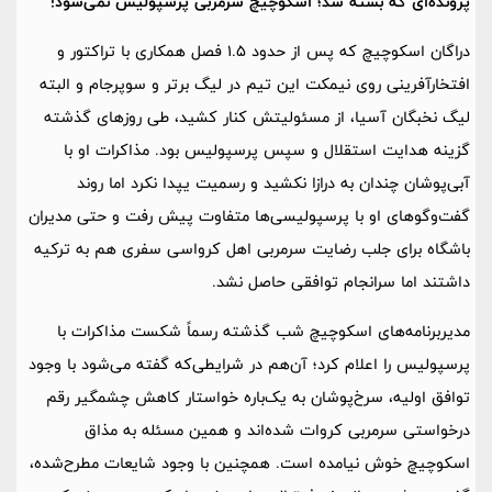
پرونده‌ای که بسته شد؛ اسکوچیچ سرمربی پرسپولیس نمی‌شود!
دراگان اسکوچیچ که پس از حدود 1.5 فصل همکاری با تراکتور و
افتخارآفرینی روی نیمکت این تیم در لیگ برتر و سوپرجام و البته
لیگ نخبگان آسیا، از مسئولیتش کنار کشید، طی روزهای گذشته
گزینه هدایت استقلال و سپس پرسپولیس بود. مذاکرات او با
آبی‌پوشان چندان به درازا نکشید و رسمیت یپدا نکرد اما روند
گفت‌وگوهای او با پرسپولیسی‌ها متفاوت پیش رفت و حتی مدیران
باشگاه برای جلب رضایت سرمربی اهل کرواسی سفری هم به ترکیه
داشتند اما سرانجام توافقی حاصل نشد.
مدیربرنامه‌های اسکوچیچ شب گذشته رسماً شکست مذاکرات با
پرسپولیس را اعلام کرد؛ آن‌هم در شرایطی‌که گفته می‌شود با وجود
توافق اولیه، سرخ‌پوشان به یک‌باره خواستار کاهش چشمگیر رقم
درخواستی سرمربی کروات شده‌اند و همین مسئله به مذاق
اسکوچیچ خوش نیامده است. همچنین با وجود شایعات مطرح‌شده،